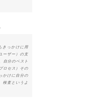
。
もきっかけに用
定ユーザー）の支
め、自分のベスト
プロセス）その
かけに自分の 
、検査というよ