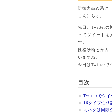
防御力高め系クー
こんにちは。
先日、Twitt
ってツイートを
す。

性格診断とか占
いますね。

今日はTwitt
目次
Twitter
16タイプ性
元ネタは国際