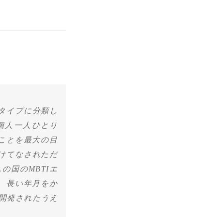
個人をタイプに分類し
個人一人ひとり
ことを最大の目
けてなされただ
の国のMBTIエ
 長い年月をか
開発されたうえ