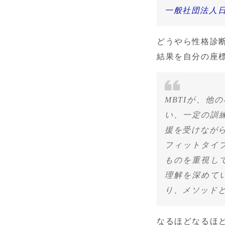
一般社団法人日
どうやら性格診
結果を自分の座
MBTIが、
い、一定の訓練
援を受けながら
フィットタイ
ものを重視し
理解を深めて
り、メソッド
なるほどなるほど