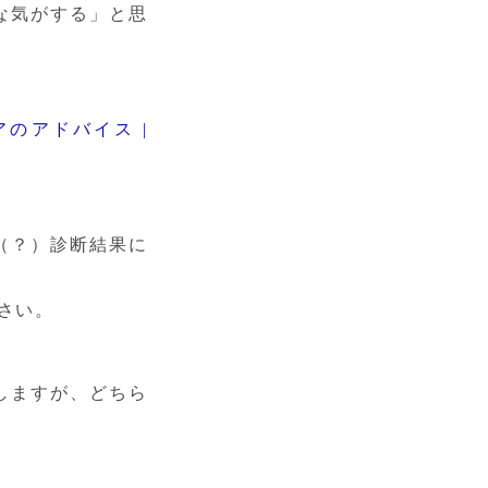
な気がする」と思
アドバイス | 
（？）診断結果に
さい。
しますが、どちら