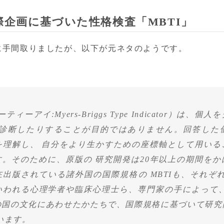
際企画に基づいた性格検査「MBTI」
に手間取りましたが、以下が元ネタのようです。
ティーアイ:Myers-Briggs Type Indicator）は、
を診断したりすることが目的ではありません。回答した
を理解し、 自分をより生かすための座標軸として用いる
す。そのために、原版の 研究開発は20年以上の期間をか
出版されている諸外国の国際規格の MBTIも、それぞれ
いわれる心理学者や臨床心理士ら、専門家の手によって、
の国の文化にあわせたかたちで、国際規格に基づいて研究