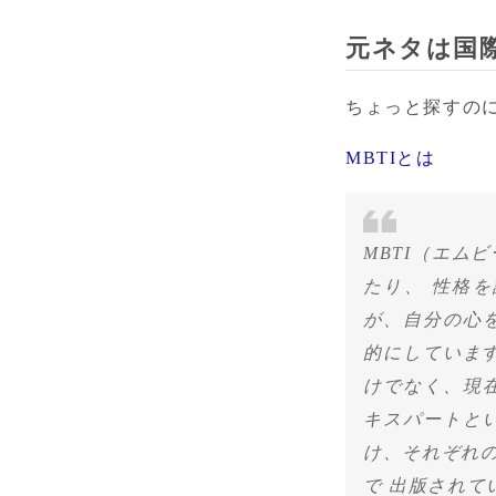
元ネタは国
ちょっと探すの
MBTIとは
MBTI（エムビー
たり、 性格
が、自分の心
的にしていま
けでなく、現在
キスパートと
け、それぞれ