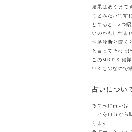
結果はあくまで
ことみたいですね
となると、2つ
いのかもしれませ
性格診断と聞く
と言ってそれっ
このMBTIを
いくものなので
占いについ
ちなみに占いは
ことを自分から
ります。

ラポールといっ