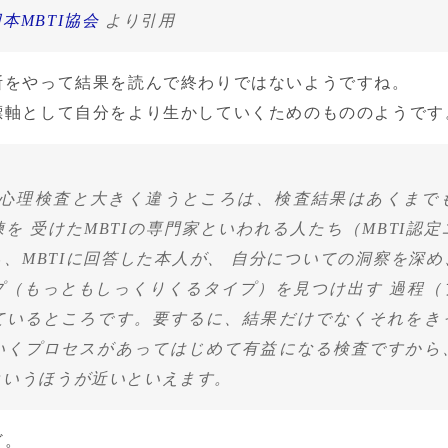
本MBTI協会
 より引用
断をやって結果を読んで終わりではないようですね。

標軸として自分をより生かしていくためのもののようです
他の心理検査と大きく違うところは、検査結果はあくまで
を 受けたMBTIの専門家といわれる人たち（MBTI認
、MBTIに回答した本人が、 自分についての洞察を深
プ（もっともしっくりくるタイプ）を見つけ出す 過程（
ているところです。要するに、結果だけでなくそれをきっ
いくプロセスがあってはじめて有益になる検査ですから
というほうが近いといえます。
。
