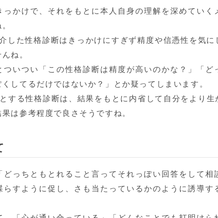
きっかけで、それをもとに本人自身の理解を深めていく
。

紹介した性格診断はきっかけにすぎず精度や信憑性を気に
んね。

とついつい「この性格診断は精度が高いのかな？」「ど
ぽくしてるだけではないか？」とか疑ってしまいます。

発祥とする性格診断は、結果をもとに内省して自分をより生
結果は参考程度で良さそうですね。
て
「どっちともとれること言ってそれっぽい回答をして相
喋らすように促し、さも当たっているかのように誘導す
て、「心が通い合っている」「どんなことでも打明けら